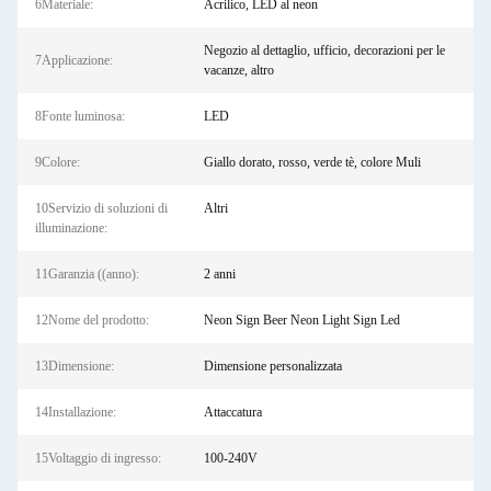
6Materiale:
Acrilico, LED al neon
Negozio al dettaglio, ufficio, decorazioni per le
7Applicazione:
vacanze, altro
8Fonte luminosa:
LED
9Colore:
Giallo dorato, rosso, verde tè, colore Muli
10Servizio di soluzioni di
Altri
illuminazione:
11Garanzia ((anno):
2 anni
12Nome del prodotto:
Neon Sign Beer Neon Light Sign Led
13Dimensione:
Dimensione personalizzata
14Installazione:
Attaccatura
15Voltaggio di ingresso:
100-240V