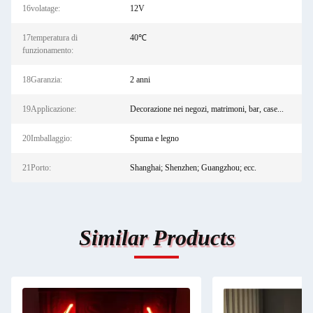
16volatage:
12V
17temperatura di
40℃
funzionamento:
18Garanzia:
2 anni
19Applicazione:
Decorazione nei negozi, matrimoni, bar, case...
20Imballaggio:
Spuma e legno
21Porto:
Shanghai; Shenzhen; Guangzhou; ecc.
Similar Products