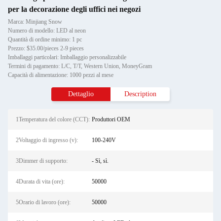
per la decorazione degli uffici nei negozi
Marca: Minjiang Snow
Numero di modello: LED al neon
Quantità di ordine minimo: 1 pc
Prezzo: $35.00/pieces 2-9 pieces
Imballaggi particolari: Imballaggio personalizzabile
Termini di pagamento: L/C, T/T, Western Union, MoneyGram
Capacità di alimentazione: 1000 pezzi al mese
Dettaglio
Description
1Temperatura del colore (CCT):
Produttori OEM
2Voltaggio di ingresso (v):
100-240V
3Dimmer di supporto:
- Sì, sì.
4Durata di vita (ore):
50000
5Orario di lavoro (ore):
50000