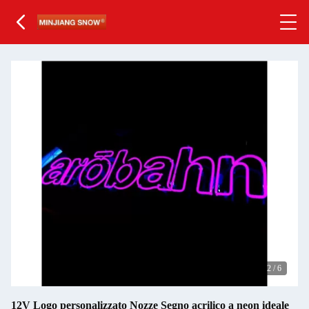
2
/
6
12V Logo personalizzato Nozze Segno acrilico a neon ideale