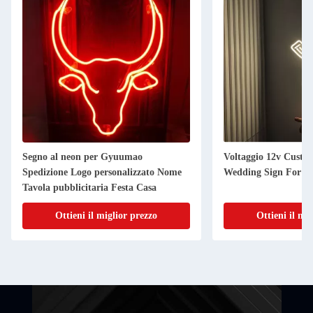
Segno al neon per Gyuumao
Voltaggio 12v Custo
Spedizione Logo personalizzato Nome
Wedding Sign For P
Tavola pubblicitaria Festa Casa
Ottieni il miglior prezzo
Ottieni il mi