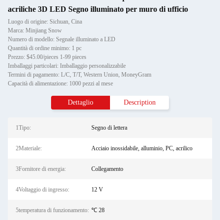
acriliche 3D LED Segno illuminato per muro di ufficio
Luogo di origine: Sichuan, Cina
Marca: Minjiang Snow
Numero di modello: Segnale illuminato a LED
Quantità di ordine minimo: 1 pc
Prezzo: $45.00/pieces 1-99 pieces
Imballaggi particolari: Imballaggio personalizzabile
Termini di pagamento: L/C, T/T, Western Union, MoneyGram
Capacità di alimentazione: 1000 pezzi al mese
Dettaglio
Description
1Tipo:
Segno di lettera
2Materiale:
Acciaio inossidabile, alluminio, PC, acrilico
3Fornitore di energia:
Collegamento
4Voltaggio di ingresso:
12 V
5temperatura di funzionamento:
℃ 28