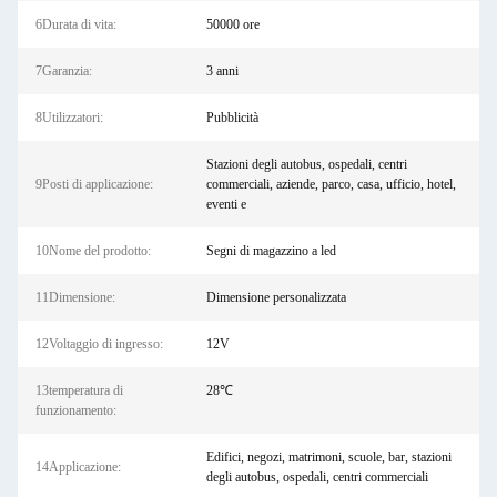
6Durata di vita:
50000 ore
7Garanzia:
3 anni
8Utilizzatori:
Pubblicità
Stazioni degli autobus, ospedali, centri
9Posti di applicazione:
commerciali, aziende, parco, casa, ufficio, hotel,
eventi e
10Nome del prodotto:
Segni di magazzino a led
11Dimensione:
Dimensione personalizzata
12Voltaggio di ingresso:
12V
13temperatura di
28℃
funzionamento:
Edifici, negozi, matrimoni, scuole, bar, stazioni
14Applicazione:
degli autobus, ospedali, centri commerciali