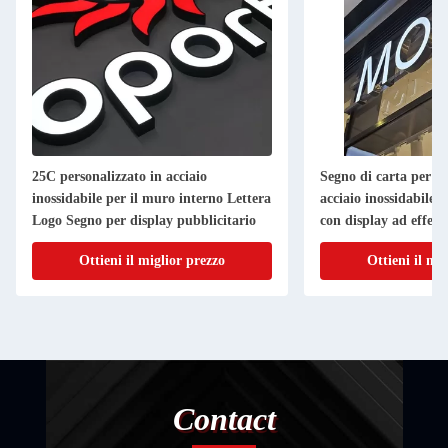
25C personalizzato in acciaio
Segno di carta per m
inossidabile per il muro interno Lettera
acciaio inossidabile 
Logo Segno per display pubblicitario
con display ad effet
Ottieni il miglior prezzo
Ottieni il mi
Contact