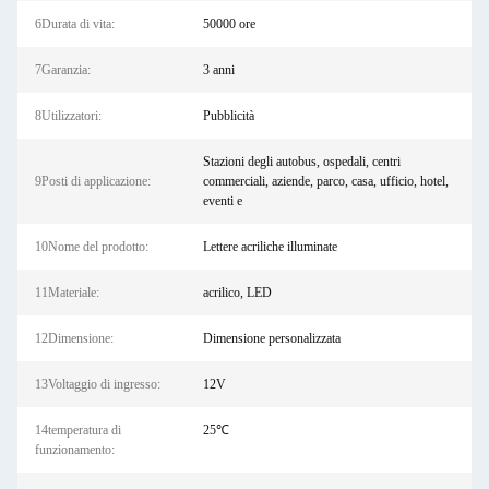
6Durata di vita:
50000 ore
7Garanzia:
3 anni
8Utilizzatori:
Pubblicità
Stazioni degli autobus, ospedali, centri
9Posti di applicazione:
commerciali, aziende, parco, casa, ufficio, hotel,
eventi e
10Nome del prodotto:
Lettere acriliche illuminate
11Materiale:
acrilico, LED
12Dimensione:
Dimensione personalizzata
13Voltaggio di ingresso:
12V
14temperatura di
25℃
funzionamento: