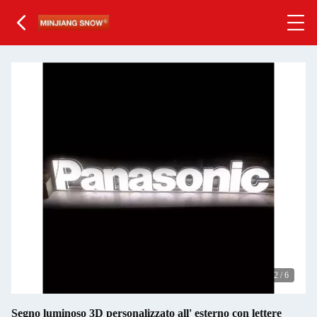
2
/
6
Segno luminoso 3D personalizzato all' esterno con lettere