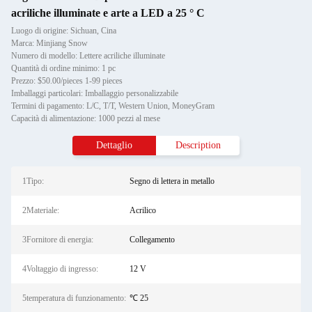
acriliche illuminate e arte a LED a 25 ° C
Luogo di origine: Sichuan, Cina
Marca: Minjiang Snow
Numero di modello: Lettere acriliche illuminate
Quantità di ordine minimo: 1 pc
Prezzo: $50.00/pieces 1-99 pieces
Imballaggi particolari: Imballaggio personalizzabile
Termini di pagamento: L/C, T/T, Western Union, MoneyGram
Capacità di alimentazione: 1000 pezzi al mese
Dettaglio
Description
1Tipo:
Segno di lettera in metallo
2Materiale:
Acrilico
3Fornitore di energia:
Collegamento
4Voltaggio di ingresso:
12 V
5temperatura di funzionamento:
℃ 25